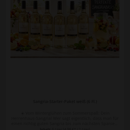
Sommer passen auch Beeren oder Pfirsiche
hervorragend! 4. Die Perlen: Fülle das Ganze kurz vor
dem Servieren mit Mineralwasser (für die leichte
Schorle-Variante) oder mit Sekt (für die edle Party-
Version) auf. 5. Eis, Eis, Baby: Ganz wichtig – reichlich
Eiswürfel direkt ins Glas! Profi-Tipp: Lass die Früchte im
Wein mindestens 2 Stunden im Kühlschrank ziehen,
bevor du die sprudelnden Zutaten hinzufügst. So
entfaltet sich das Aroma am besten! ✨ Warum unser
Glühwein? Ob klassisch rot, elegant als Weißwein-
Variante oder trendy in Rosé – unsere Weine bringen
die nötige Süße und Würze bereits mit, sodass du
kaum nachzuckern musst. Hol dir den Sommer ins Glas
und bestelle jetzt dein „Sangria-Starter-Paket“! Dieses
Paket ist nur für Privatkunden und ausschließlich im
Onlineshop bestellbar! 6 x Traditions Herrenhaus
Glühwein rot (Artikel: 565012) Alkohol: 11,5 vol.%
Enthält Gewürze & Sulfite.
Sangria-Starter-Paket weiß (6 Fl.)
☀️ Vom Winterglühen zum Sommerspaß: Dein
Herrenhaus-Sangria! Wer sagt eigentlich, dass man für
einen richtig guten Sangria bis zum nächsten Spanien-
Urlaub warten muss? Unsere Herrenhaus Glühweine
Inhalt:
6 Liter
(4,98 €* / 1 Liter)