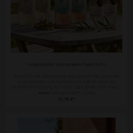
Lergenmüller Sommerwein-Paket (6 Fl.)
Bereit für die Sonnenseite des Lebens? Mit unserem
Sommerpaket zum Vorteilspreis holt ihr euch die
perfekte Erfrischung für heiße Tage direkt nach Hause.
Ob für den Grillabend, das Picknick im Grünen oder
Inhalt:
2.25 Liter
(9,64 €* / 1 Liter)
einfach zum Entspannen auf Balkonien – dieses Trio
21,70 €*
sorgt überall für beste Pfälzer Urlaubsstimmung. Das
erwartet euch im Paket: Grauburgunder trocken (0,5l
Mehrweg): Knackig, frisch und wunderbar
unkompliziert. Ein echter Allrounder für laue
Sommernächte. Rosé feinherb (0,5l Mehrweg):
Fruchtbetont und herrlich süffig. Der absolute Favorit