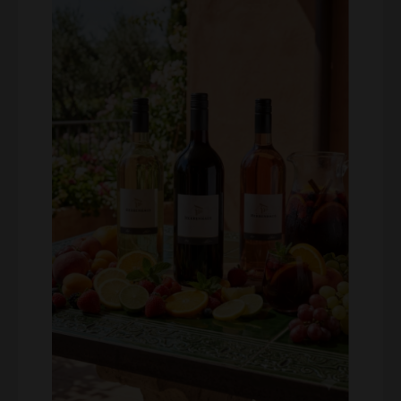
für alle, die es charmant-fruchtig mögen. Weinschorle
(0,25l): Prickelnd, erfrischend und die wohl ehrlichste
Art, ein Stück Pfalz zu genießen. Perfekt gekühlt der
ideale Durstlöscher für warme Tage! Nachhaltig &
Praktisch: Hier trifft die bewährte Lergenmüller-Qualität
auf maximale Flexibilität. Unsere Weine kommen in der
praktischen 0,5l Mehrwegflasche – die ideale Menge,
wenn die Literflasche zu groß und die normale Flasche
zu viel ist. Nachhaltig gedacht, unkompliziert gemacht.
Holt euch den Pfälzer Sommer ins Glas. Nur für kurze
Zeit verfügbar!