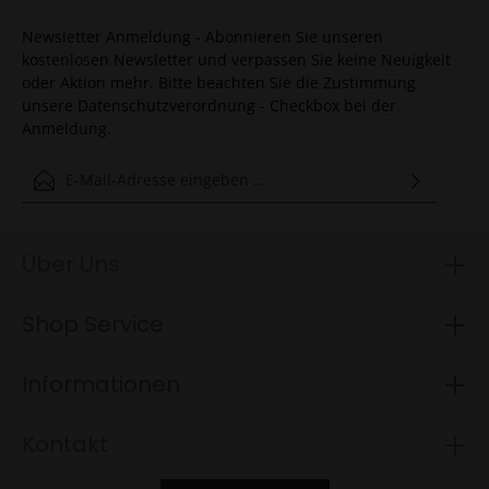
Newsletter Anmeldung - Abonnieren Sie unseren
kostenlosen Newsletter und verpassen Sie keine Neuigkeit
oder Aktion mehr. Bitte beachten Sie die Zustimmung
unsere Datenschutzverordnung - Checkbox bei der
Anmeldung.
E-Mail-Adresse*
Ich habe die
Datenschutzbestimmungen
zur Kenntnis genommen
und die
AGB
gelesen und bin mit ihnen einverstanden.
Über Uns
Um weiterzugehen, geben Sie die oben abgebildeten
Shop Service
Zeichen ein*
Informationen
Kontakt