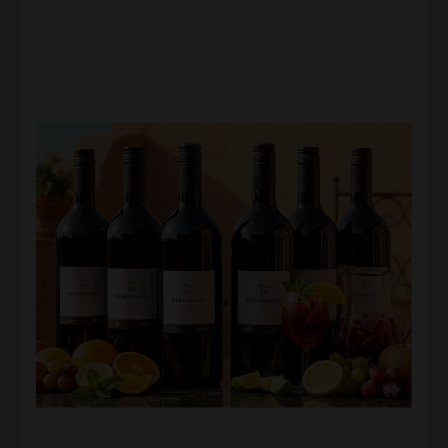
wie Zimt abgestimmt – genau jene Aromen, die einen
authentischen Sangria so tiefgründig und rund
machen. 🍹 So mixt du deinen perfekten „Herrenhaus-
Sangria“: Verwandle unsere Weine im Handumdrehen
in eine fruchtige Erfrischung. Das Grundrezept ist
kinderleicht: 1. Die Basis: Nimm eine Flasche deines
liebsten Herrenhaus Weines (Rot, Weiß oder Rosé). 2.
Der Frische-Kick: Gib einen ordentlichen Schuss
Orangensaft und (für die spritzige Note) einen Spritzer
Zitronensaft hinzu. 3. Das Obst-Bouquet: Schneide
frische Orangen, Zitronen und Äpfel in Stücke. Im
Sommer passen auch Beeren oder Pfirsiche
hervorragend! 4. Die Perlen: Fülle das Ganze kurz vor
dem Servieren mit Mineralwasser (für die leichte
Schorle-Variante) oder mit Sekt (für die edle Party-
Version) auf. 5. Eis, Eis, Baby: Ganz wichtig – reichlich
Eiswürfel direkt ins Glas! Profi-Tipp: Lass die Früchte im
Wein mindestens 2 Stunden im Kühlschrank ziehen,
bevor du die sprudelnden Zutaten hinzufügst. So
entfaltet sich das Aroma am besten! ✨ Warum unser
Glühwein? Ob klassisch rot, elegant als Weißwein-
Variante oder trendy in Rosé – unsere Weine bringen
die nötige Süße und Würze bereits mit, sodass du
kaum nachzuckern musst. Hol dir den Sommer ins Glas
und bestelle jetzt dein „Sangria-Starter-Paket“!. Dieses