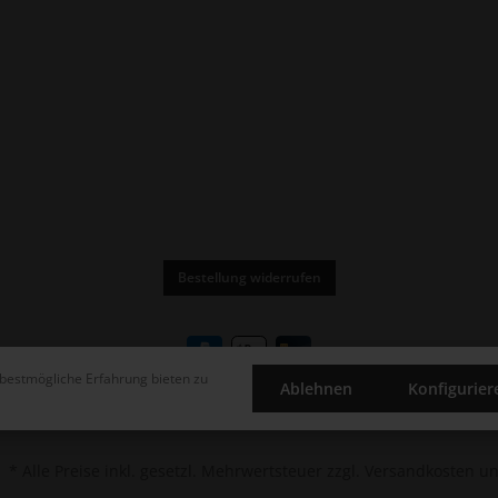
Bestellung widerrufen
bestmögliche Erfahrung bieten zu
Ablehnen
Konfigurier
* Alle Preise inkl. gesetzl. Mehrwertsteuer zzgl.
Versandkosten
un