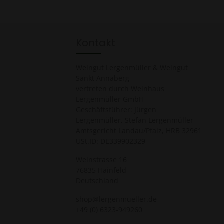
Um weiterzugehen, geben Sie die oben abgebildeten
Zeichen ein*
Kontakt
Weingut Lergenmüller & Weingut
Sankt Annaberg
vertreten durch Weinhaus
Lergenmüller GmbH
Geschäftsführer: Jürgen
Lergenmüller, Stefan Lergenmüller
Amtsgericht Landau/Pfalz, HRB 32961
USt.ID: DE339902329
Weinstrasse 16
76835 Hainfeld
Deutschland
shop@lergenmueller.de
+49 (0) 6323-949260