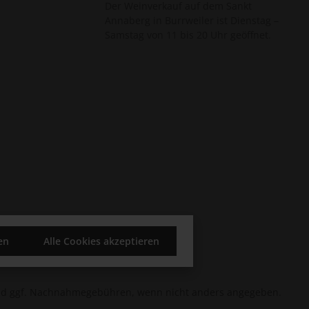
Der Weinverkauf auf dem Sankt
Annaberg in Burrweiler ist Dienstag –
Samstag von 11 bis 20 Uhr geöffnet.
en
Alle Cookies akzeptieren
d ggf. Nachnahmegebühren, wenn nicht anders angegeben.