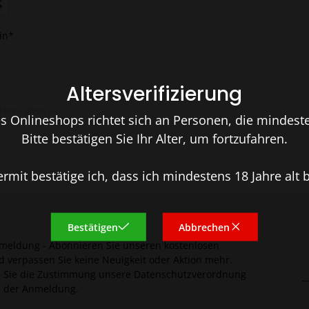
in*
Altersverifizierung
enne diese an.
 Onlineshops richtet sich an Personen, die mindesten
Bitte bestätigen Sie Ihr Alter, um fortzufahren.
ermit bestätige ich, dass ich mindestens 18 Jahre alt b
Bestätigen
Abbrechen
meldung - Abonnieren Sie unseren kostenlosen
E
d verpassen Sie keine Neuigkeit oder Aktion mehr.
n Sie die Zustimmung unsere Datenschutzverordnung
i der Anmeldung.