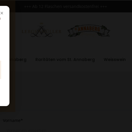
+++ Ab 12 Flaschen versandkostenfrei +++
×

kt Annaberg
Raritäten vom St. Annaberg
Weisswein
Vorname*