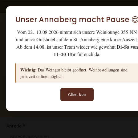
Anmelden
oder
Registrieren
Unser Annaberg macht Pause 
Vom 02.–13.08.2026 nimmt sich unsere Weinlounge 355 NN
und unser Gutshotel auf dem St. Annaberg eine kurze Auszeit.
Di–Sa von
Ab dem 14.08. ist unser Team wieder wie gewohnt
11–20 Uhr
für euch da.
Home
Lergenmüller
San
Wichtig:
Das Weingut bleibt geöffnet. Weinbestellungen sind
jederzeit online möglich.
Alles klar
Kontaktformular
Anrede *