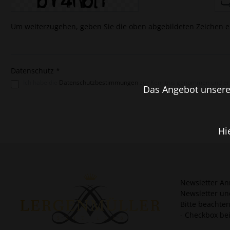
Um weiterzugehen, geben Sie die oben abgebildeten Zeichen e
Datenschutz *
Ich habe die
Datenschutzbestimmungen
zur Kenntnis genommen und erk
Das Angebot unseres
Hi
Newsletter An
Newsletter un
Bitte beachte
- Checkbox be