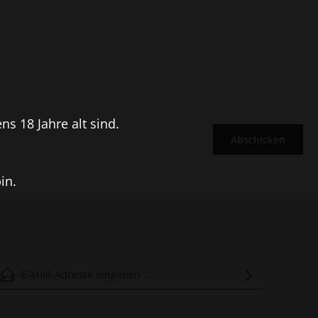
s 18 Jahre alt sind.
Abschicken
in.
-Mail-Adresse*
Ich habe die
Datenschutzbestimmungen
zur Kenntnis genommen
und die
AGB
gelesen und bin mit ihnen einverstanden.