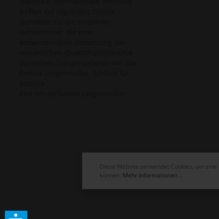
Weitblick. Internationale Weinstile
treffen auf regionales Terroir.
Genießen Sie die vinophilen
Geheimnisse, die eine
kompromisslose Umsetzung der
romanischen Qualitätsphilosophie
darstellen. Das garantieren wir, die
Familie Lergenmüller, Schluck für
Schluck.
Ihre Winzerfamilie Lergenmüller
Diese Website verwendet Cookies, um eine 
können.
Mehr Informationen ...