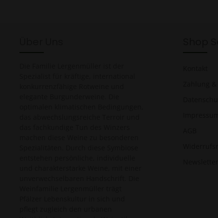
Über Uns
Shop S
Die Familie Lergenmüller ist der
Kontakt
Spezialist für kräftige, international
Zahlung &
konkurrenzfähige Rotweine und
elegante Burgunderweine. Die
Datenschu
optimalen klimatischen Bedingungen,
Impressu
das abwechslungsreiche Terroir und
das fachkundige Tun des Winzers
AGB
machen diese Weine zu besonderen
Widerrufs
Spezialitäten. Durch diese Symbiose
entstehen persönliche, individuelle
Newslette
und charakterstarke Weine, mit einer
unverwechselbaren Handschrift. Die
Weinfamilie Lergenmüller trägt
Pfälzer Lebenskultur in sich und
pflegt zugleich den urbanen