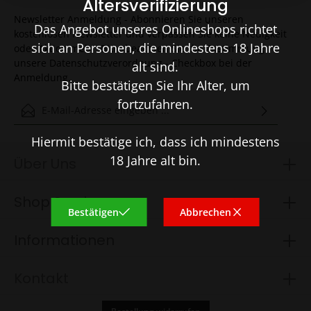
Altersverifizierung
Newsletter Anmeldung - Abonnieren Sie unseren
Das Angebot unseres Onlineshops richtet
kostenlosen Newsletter und verpassen Sie keine Neuigkeit
sich an Personen, die mindestens 18 Jahre
oder Aktion mehr. Bitte beachten Sie die Zustimmung
unsere Datenschutzverordnung - Checkbox bei der
alt sind.
Anmeldung.
Bitte bestätigen Sie Ihr Alter, um
E-Mail-Adresse*
fortzufahren.
Ich habe die
Datenschutzbestimmungen
zur Kenntnis genommen
Hiermit bestätige ich, dass ich mindestens
und die
AGB
gelesen und bin mit ihnen einverstanden.
18 Jahre alt bin.
Über Uns
Um weiterzugehen, geben Sie die oben abgebildeten
Shop Service
Zeichen ein*
Bestätigen
Abbrechen
Informationen
Kontakt